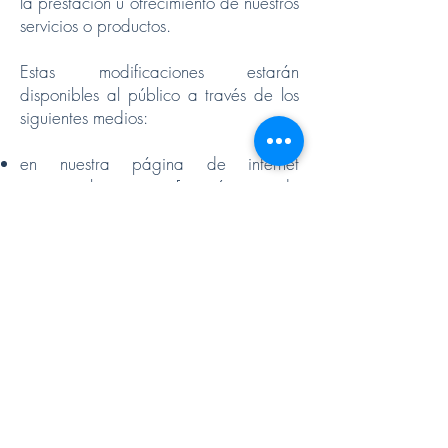
la prestación u ofrecimiento de nuestros
servicios o productos.
Estas modificaciones estarán
disponibles al público a través de los
siguientes medios:
en nuestra página de internet
www.markus.com.mx
[sección aviso de
privacidad]; o
se las haremos llegar al último correo
electrónico que nos haya
proporcionado.
Si usted considera que su derecho de
protección de datos personales ha sido
lesionado por alguna conducta de
nuestros empleados o de nuestras
actuaciones o respuestas, presume que
en el tratamiento de sus datos